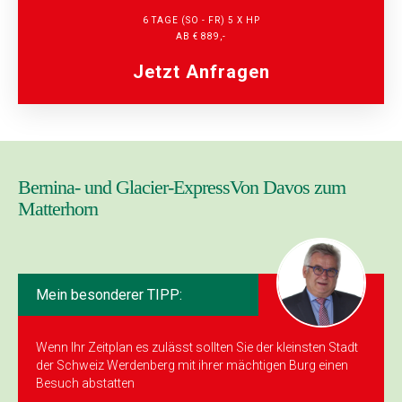
6 TAGE (SO - FR) 5 X HP
AB € 889,-
Jetzt Anfragen
Bernina- und Glacier-ExpressVon Davos zum
Matterhorn
Mein besonderer TIPP:
Wenn Ihr Zeitplan es zulässt sollten Sie der kleinsten Stadt
der Schweiz Werdenberg mit ihrer mächtigen Burg einen
Besuch abstatten