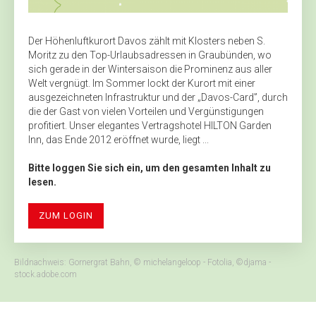
Der Höhenluftkurort Davos zählt mit Klosters neben S.
Moritz zu den Top-Urlaubsadressen in Graubünden, wo
sich gerade in der Wintersaison die Prominenz aus aller
Welt vergnügt. Im Sommer lockt der Kurort mit einer
ausgezeichneten Infrastruktur und der „Davos-Card”, durch
die der Gast von vielen Vorteilen und Vergünstigungen
profitiert. Unser elegantes Vertragshotel HILTON Garden
Inn, das Ende 2012 eröffnet wurde, liegt ...
Bitte loggen Sie sich ein, um den gesamten Inhalt zu
lesen.
ZUM LOGIN
Bildnachweis: Gornergrat Bahn, © michelangeloop - Fotolia, ©djama -
stock.adobe.com