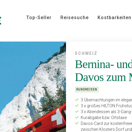
Top-Seller
Reisesuche
Kostbarkeiten
SCHWEIZ
Bernina- un
Davos zum M
RUNDREISEN
3 Übernachtungen im elega
3 x großes HILTON Frühstü
3 x Abendessen als 3-Gang
Kurabgabe bzw. Ortstaxe
Davos-Card zur kostenfreie
zwischen Klosters Dorf und 