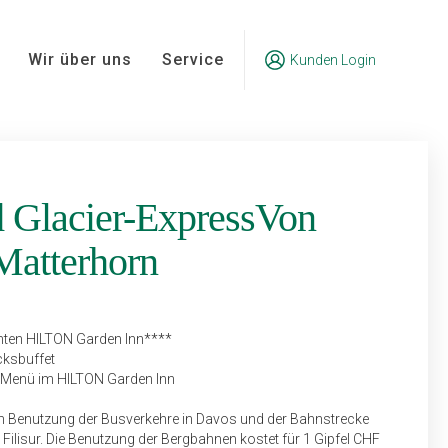
Wir über uns
Service
Kunden Login
d Glacier-ExpressVon
atterhorn
nten HILTON Garden Inn****
cksbuffet
-Menü im HILTON Garden Inn
n Benutzung der Busverkehre in Davos und der Bahnstrecke
Filisur. Die Benutzung der Bergbahnen kostet für 1 Gipfel CHF