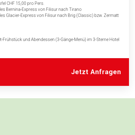
pfel CHF 15,00 pro Pers.
s Bernina-Express von Filisur nach Tirano
 Glacier-Express von Filisur nach Brig (Classic) bzw. Zermatt
et-Frühstück und Abendessen (3-Gänge-Menü) im 3-Sterne Hotel
tt-Täsch
et-Frühstück und Abendessen (4-Gänge-Menü) im 4-Sterne-
Jetzt Anfragen
ch
hof Zermatt zum Hotel und zurück
auf für das Fahrpersonal des Busunternehmens mit genauem
aben