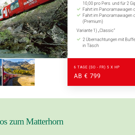
10,00 pro Pers. und für 2 Gi
Fahrt im Panoramawagen de
Fahrt im Panoramawagen des
(Premium)
Variante 1) „Classic“
2 Übernachtungen mit Buff
in Täsch
Zahnradbahn Täsch-Zerma
Variante 2) „Premium“
6 TAGE (SO - FR) 5 X HP
2 Übernachtungen mit Buff
AB € 799
Superior Resort­hotel Alex
Zahnradbahn Zermatt-Täs
Gepäcktransport vom Bahn
Detaillierter Programmabl
Zeitplan und Kilometerang
24-Stunden Notfall-Telefon
vos zum Matterhorn