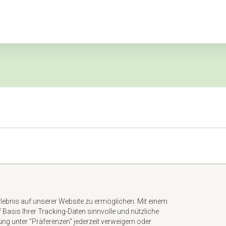
Impressum
Datenschutzerklärung
rlebnis auf unserer Website zu ermöglichen. Mit einem
AGB
uf Basis Ihrer Tracking-Daten sinnvolle und nützliche
Kontakt
gung unter "Präferenzen" jederzeit verweigern oder