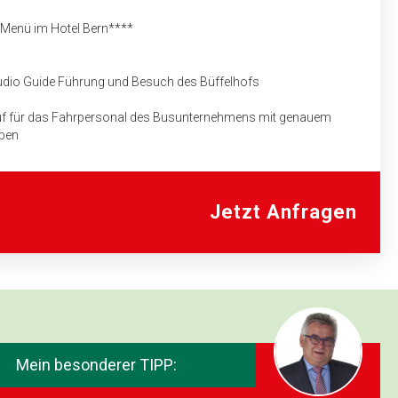
-Menü im Hotel Bern****
udio Guide Führung und Besuch des Büffelhofs
uf für das Fahrpersonal des Bus­unternehmens mit genauem
aben
ern
Jetzt Anfragen
udio Guide Führung und Besuch des Büffelhofs
ern
n
Niesenbahn
Mein besonderer TIPP: