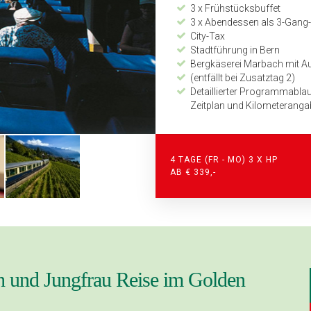
3 x Frühstücksbuffet
3 x Abendessen als 3-Gang
City-Tax
Stadtführung in Bern
Bergkäserei Marbach mit A
(entfällt bei Zusatztag 2)
Detaillierter Programmabla
Zeitplan und Kilometer­ang
24-Stunden Notfall-Telefon
Zusatztag 1 Zusatzleistungen:
4 TAGE (FR - MO) 3 X HP
1 x Halbpension im Hotel B
AB € 339,-
Bergkäserei Marbach mit A
Zusatztag 2 Zusatzleistungen:
1 x Halbpension im Hotel B
Schifffahrt Thun – Interlake
Berg- und Talfahrt mit der 
h und Jungfrau Reise im Golden