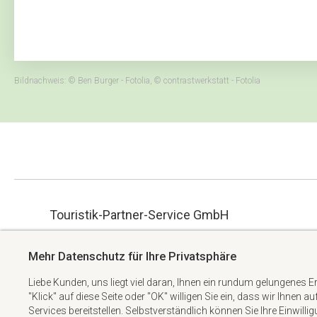
Bildnachweis: © Ben Burger - Fotolia, © contrastwerkstatt - Fotolia
Touristik-Partner-Service GmbH
ue.hbmg-spt@maet
Albert-Einstein-Straße 34
Mehr Datenschutz für Ihre Privatsphäre
+49 6074 6982738
63322 Rödermark
Liebe Kunden, uns liegt viel daran, Ihnen ein rundum gelungenes E
"Klick" auf diese Seite oder "OK" willigen Sie ein, dass wir Ihnen a
Services bereitstellen. Selbstverständlich können Sie Ihre Einwilli