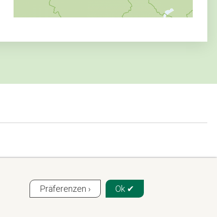
Präferenzen ›
Ok ✔