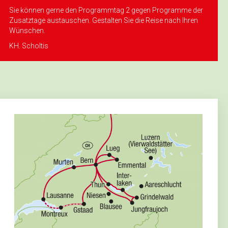
Sie können gerne den Programmtag 2 gegen Programme der
Zusatztage austauschen. Gestalten Sie die Reise nach Ihren
Wünschen.
KH. Scholtis