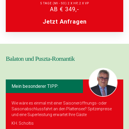
5 TAGE (MI - SO) 2 X HP, 2 X VP
AB € 349,-
Jetzt Anfragen
Balaton und Puszta-Romantik
Mein besonderer TIPP:
Wie wäre es einmal mit einer Saison­eröffnungs- oder
Saisonabschlussfahrt an den Plattensee? Spitzenpreise
und eine Superleistung erwartet Ihre Gäste
KH. Scholtis