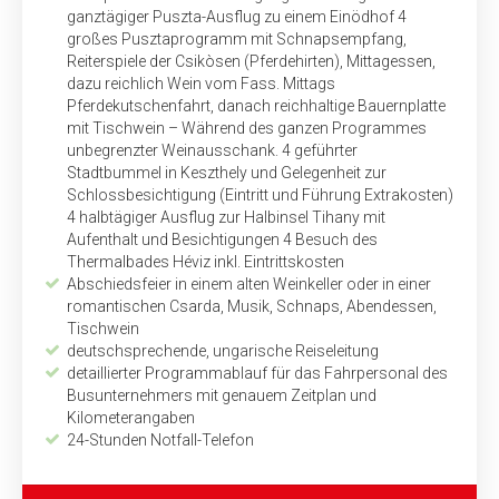
ganztägiger Puszta-Ausflug zu einem Einödhof 4
großes Pusztaprogramm mit Schnapsempfang,
Reiterspiele der Csikòsen (Pferdehirten), Mittagessen,
dazu reichlich Wein vom Fass. Mittags
Pferdekutschenfahrt, danach reichhaltige Bauern­platte
mit Tischwein – Während des ganzen Programmes
unbegrenzter Weinausschank. 4 geführter
Stadtbummel in Keszthely und Gelegenheit zur
Schlossbesichtigung (Eintritt und Führung Extrakosten)
4 halbtägiger Ausflug zur Halb­insel Tihany mit
Aufenthalt und Besichtigungen 4 Besuch des
Thermalbades Héviz inkl. Ein­tritts­kosten
Abschiedsfeier in einem alten Weinkeller oder in einer
romantischen Csarda, Musik, Schnaps, Abendessen,
Tischwein
deutschsprechende, ungarische Reiseleitung
detaillierter Programmablauf für das Fahrpersonal des
Bus­unternehmers mit genauem Zeitplan und
Kilometerangaben
24-Stunden Notfall-Telefon