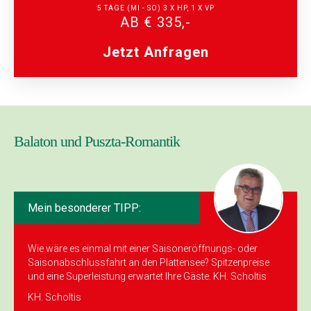
5 TAGE (MI - SO) 3 X HP, 1 X VP
AB € 335,-
Jetzt Anfragen
Balaton und Puszta-Romantik
Mein besonderer TIPP:
Wie wäre es einmal mit einer Saison­eröffnungs- oder
Saisonabschlussfahrt an den Plattensee? Spitzenpreise
und eine Superleistung erwartet Ihre Gäste. KH. Scholtis
KH. Scholtis