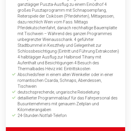
ganztägiger Puszta-Ausflug zu einem Einödhof 4
großes Pusztaprogramm mit Schnapsempfang,
Reiterspiele der Csikòsen (Pferdehirten), Mittagessen,
dazu reichlich Wein vom Fass. Mittags
Pferdekutschenfahrt, danach reichhaltige Bauern­platte
mit Tischwein – Während des ganzen Programmes
unbegrenzter Weinausschank. 4 geführter
Stadtbummel in Keszthely und Gelegenheit zur
Schlossbesichtigung (Eintritt und Führung Extrakosten)
4 halbtägiger Ausflug zur Halb­insel Tihany mit
Aufenthalt und Besichtigungen 4 Besuch des
Thermalbades Héviz inkl. Ein­tritts­kosten
Abschiedsfeier in einem alten Weinkeller oder in einer
romantischen Csarda, Schnaps, Abendessen,
Tischwein
deutschsprechende, ungarische Reiseleitung
detaillierter Programmablauf für das Fahrpersonal des
Bus­unternehmers mit genauem Zeitplan und
Kilometerangaben
24-Stunden Notfall-Telefon