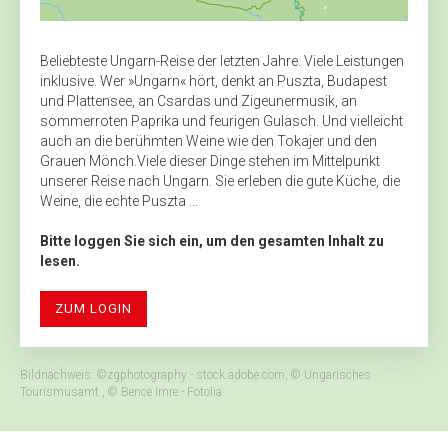
Beliebteste Ungarn-Reise der letzten Jahre. Viele Leistungen
inklusive. Wer »Ungarn« hört, denkt an Puszta, Budapest
und Plattensee, an Csardas und Zigeunermusik, an
sommerroten Paprika und feurigen Gulasch. Und vielleicht
auch an die berühmten Weine wie den Tokajer und den
Grauen Mönch.Viele dieser Dinge stehen im Mittelpunkt
unserer Reise nach Ungarn. Sie erleben die gute Küche, die
Weine, die echte Puszta ...
Bitte loggen Sie sich ein, um den gesamten Inhalt zu
lesen.
ZUM LOGIN
Bildnachweis: ©zgphotography - stock.adobe.com, © Ungarisches
Tourismusamt , © Bence Imre - Fotolia