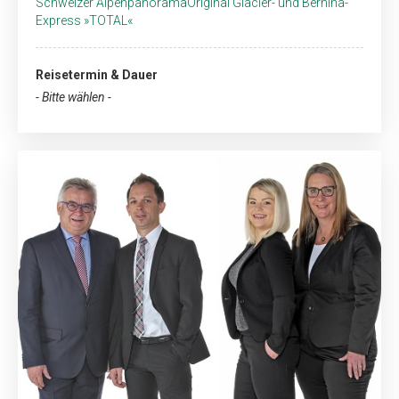
Schweizer AlpenpanoramaOriginal Glacier- und Bernina-
Express »TOTAL«
Reisetermin & Dauer
- Bitte wählen -