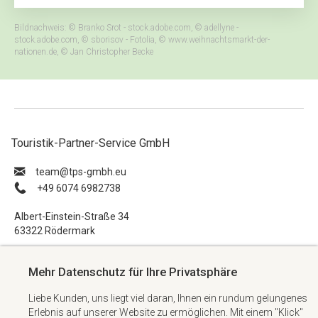
Bildnachweis: © Branko Srot - stock.adobe.com, © adellyne -
stock.adobe.com, © sborisov - Fotolia, © www.weihnachtsmarkt-der-
nationen.de, © Jan Christopher Becke
Touristik-Partner-Service GmbH
ue.hbmg-spt@maet
+49 6074 6982738
Albert-Einstein-Straße 34
63322 Rödermark
Impressum
Mehr Datenschutz für Ihre Privatsphäre
Datenschutzerklärung
Liebe Kunden, uns liegt viel daran, Ihnen ein rundum gelungenes
AGB
Erlebnis auf unserer Website zu ermöglichen. Mit einem "Klick"