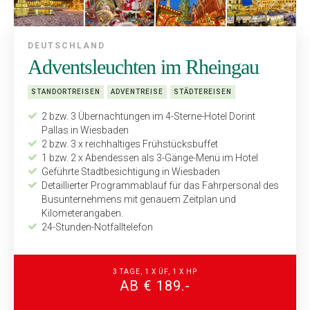
DEUTSCHLAND
Adventsleuchten im Rheingau
STANDORTREISEN
ADVENTREISE
STÄDTEREISEN
2 bzw. 3 Übernachtungen im 4-Sterne-Hotel Dorint
Pallas in Wiesbaden
2 bzw. 3 x reichhaltiges Frühstücksbuffet
1 bzw. 2 x Abendessen als 3-Gänge-Menü im Hotel
Geführte Stadtbesichtigung in Wiesbaden
Detaillierter Programmablauf für das Fahrpersonal des
Bus­unternehmens mit genauem Zeitplan und
Kilometerangaben.
24-Stunden-Notfalltelefon
3 TAGE, 1 X ÜF, 1 X HP
AB € 189.-