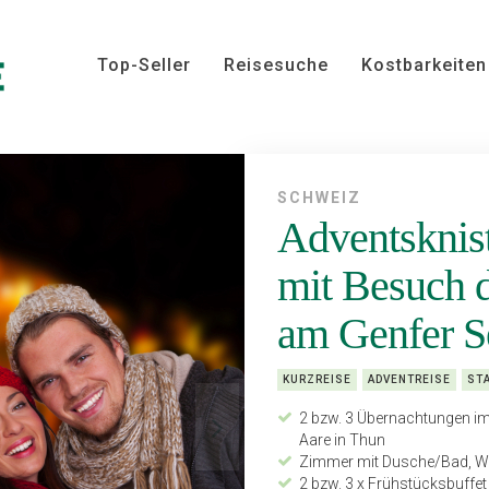
Top-Seller
Reisesuche
Kostbarkeiten
SCHWEIZ
Adventsknis
mit Besuch 
am Genfer S
KURZREISE
ADVENTREISE
ST
2 bzw. 3 Übernachtungen im 
Aare in Thun
Zimmer mit Dusche/Bad, WC,
2 bzw. 3 x Frühstücksbuffet