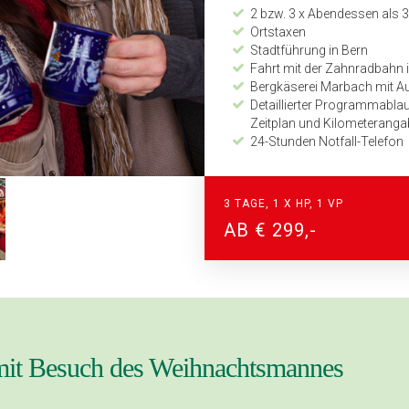
2 bzw. 3 x Abendessen als 
Ortstaxen
Stadtführung in Bern
Fahrt mit der Zahnradbahn 
Bergkäserei Marbach mit A
Detaillierter Programmabl
Zeitplan und Kilometerang
24-Stunden Notfall-Telefon
3 TAGE, 1 X HP, 1 VP
AB € 299,-
mit Besuch des Weihnachtsmannes