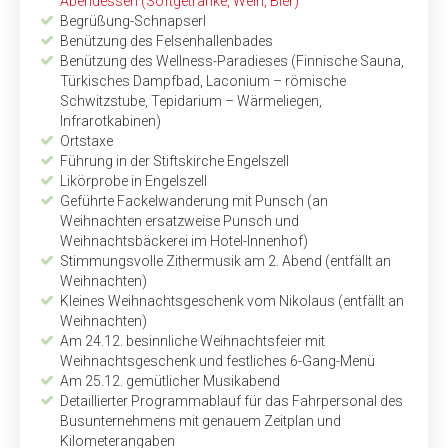
Abendessen (Softgetränke, Wein, Bier)
Begrüßung-Schnapserl
Benützung des Felsenhallenbades
Benützung des Wellness-Paradieses (Finnische Sauna,
Türkisches Dampfbad, Laconium – römische
Schwitzstube, Tepidarium – ­Wärmeliegen,
Infrarotkabinen)
Ortstaxe
Führung in der Stiftskirche ­Engelszell
Likörprobe in Engelszell
Geführte Fackelwanderung mit Punsch (an
Weihnachten ersatzweise Punsch und
Weihnachtsbäckerei im Hotel-Innenhof)
Stimmungsvolle Zithermusik am 2. Abend (entfällt an
Weihnachten)
Kleines Weihnachtsgeschenk vom Nikolaus (entfällt an
Weihnachten)
Am 24.12. besinnliche Weihnachtsfeier mit
Weihnachtsgeschenk und festliches 6-Gang-Menü
Am 25.12. gemütlicher Musikabend
Detaillierter Programmablauf für das Fahrpersonal des
Bus­unternehmens mit genauem Zeitplan und
Kilometerangaben