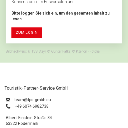
Sonnenstudio. Im Friseursalon und ...
Bitte loggen Sie sich ein, um den gesamten Inhalt zu
lesen.
ZUM LOGIN
Bildnachweis: © TVB Steyr, © Günter Fatka, © Kzenon - Fotolia
Touristik-Partner-Service GmbH
ue.hbmg-spt@maet
+49 6074 6982738
Albert-Einstein-Straße 34
63322 Rödermark