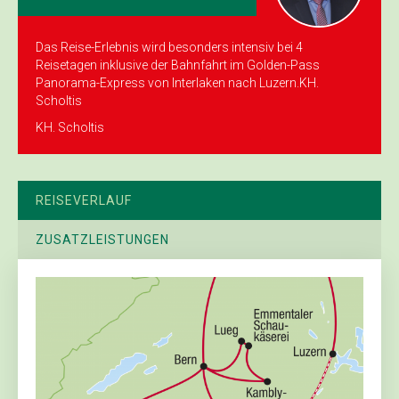
Das Reise-Erlebnis wird besonders intensiv bei 4
Reisetagen inklusive der Bahnfahrt im Golden-Pass
Panorama-Express von Interlaken nach Luzern.KH.
Scholtis
KH. Scholtis
REISEVERLAUF
ZUSATZLEISTUNGEN