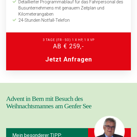
Detaillierter Programmablauf für das Fahrpersonal des
Busunternehmens mit genauem Zeitplan und
Kilometerangaben
24-Stunden Notfall-Telefon
3 TAGE (FR - SO) 1 X HP, 1 X VP
AB € 259,-
Jetzt Anfragen
Advent in Bern mit Besuch des
Weihnachtsmannes am Genfer See
Mein besonderer TIPP: