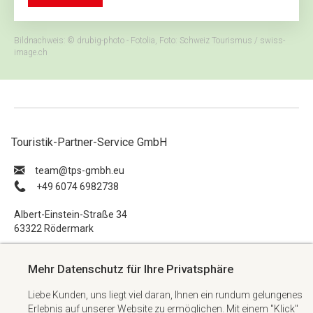
Bildnachweis: © drubig-photo - Fotolia, Foto: Schweiz Tourismus / swiss-
image.ch
Touristik-Partner-Service GmbH
ue.hbmg-spt@maet
+49 6074 6982738
Albert-Einstein-Straße 34
63322 Rödermark
Impressum
Mehr Datenschutz für Ihre Privatsphäre
Datenschutzerklärung
Liebe Kunden, uns liegt viel daran, Ihnen ein rundum gelungenes
AGB
Erlebnis auf unserer Website zu ermöglichen. Mit einem "Klick"