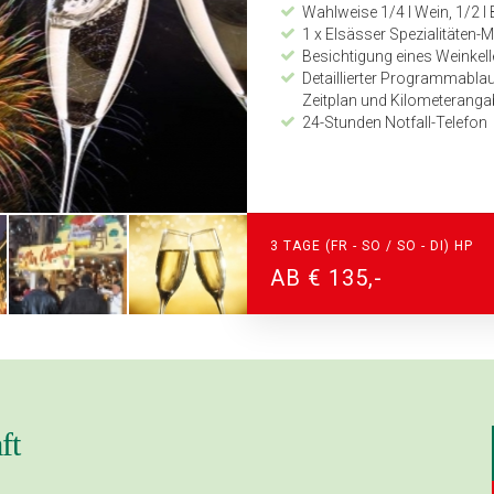
Wahlweise 1/4 l Wein, 1/2 l
1 x Elsässer Spezialitäten-
Besichtigung eines Weinkel
Detaillierter Programmabla
Zeitplan und Kilometeranga
24-Stunden Notfall-Telefon
3 TAGE (FR - SO / SO - DI) HP
AB € 135,-
ft