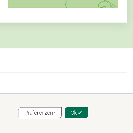
Präferenzen ›
Ok ✔