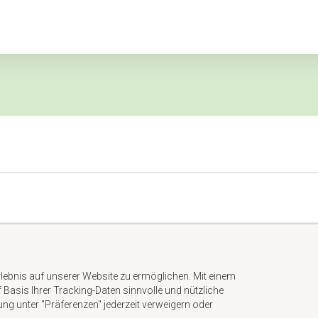
Impressum
Datenschutzerklärung
rlebnis auf unserer Website zu ermöglichen. Mit einem
AGB
uf Basis Ihrer Tracking-Daten sinnvolle und nützliche
Kontakt
gung unter "Präferenzen" jederzeit verweigern oder