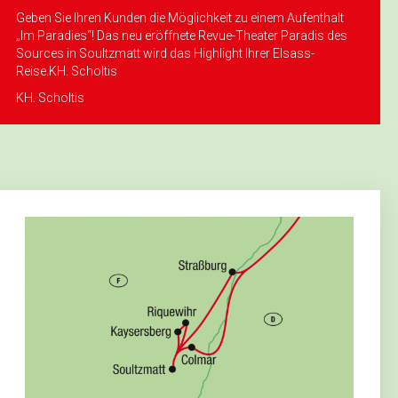
Geben Sie Ihren Kunden die Möglichkeit zu einem Aufenthalt
„Im Paradies“! Das neu eröffnete Revue-Theater Paradis des
Sources in Soultzmatt wird das Highlight Ihrer Elsass-
Reise.KH. Scholtis
KH. Scholtis