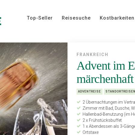
Top-Seller
Reisesuche
Kostbarkeiten
FRANKREICH
Advent im El
märchenhaft
ADVENTREISE
STANDORTREISE
2 Übernachtungen im Vertr
Zimmer mit Bad, Dusche, WC
Hallenbad-Benutzung (im Ho
2 x Frühstücksbuffet
1 x Abendessen als 3-Gän
Ortstaxe