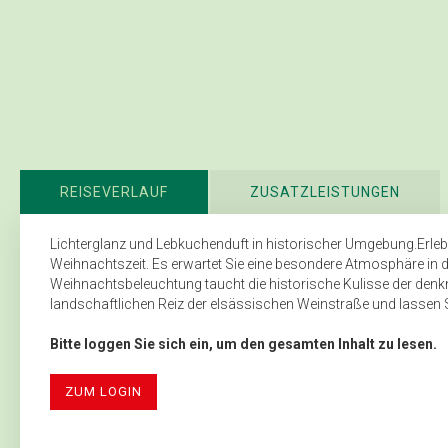
REISEVERLAUF
ZUSATZLEISTUNGEN
Lichterglanz und Lebkuchenduft in historischer Umgebung.Erlebe
Weihnachtszeit. Es erwartet Sie eine besondere Atmosphäre in de
Weihnachtsbeleuchtung taucht die historische Kulisse der den
landschaftlichen Reiz der elsässischen Weinstraße und lassen­ S
Bitte loggen Sie sich ein, um den gesamten Inhalt zu lesen.
ZUM LOGIN