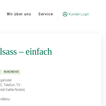
Wir über uns
Service
Kunden Login
sass – einfach
N
KURZREISE
agshotel
, Telefon, TV
tel Vallée Noble)
ge-Menü