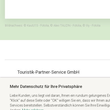
Bildnachweis: © Kautz15 - Fotolia, © Alexi TAUZIN - Fotolia, © lily - Fotolia
Touristik-Partner-Service GmbH
ue.hbmg-spt@maet
Albert-Einstein-Straße 34
Mehr Datenschutz für Ihre Privatsphäre
+49 6074 6982738
63322 Rödermark
Liebe Kunden, uns liegt viel daran, Ihnen ein rundum gelungenes E
"Klick" auf diese Seite oder "OK" willigen Sie ein, dass wir Ihnen a
Services bereitstellen. Selbstverständlich können Sie Ihre Einwilli