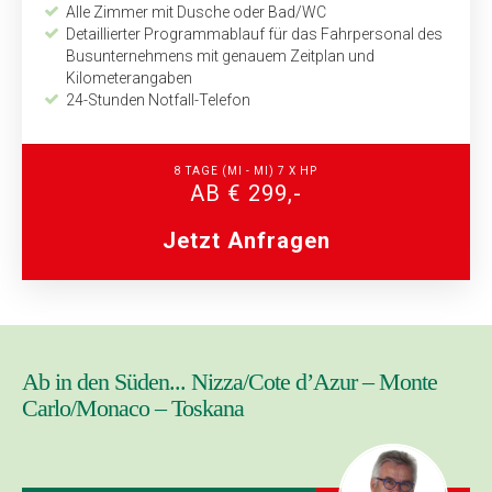
Alle Zimmer mit Dusche oder Bad/WC
Detaillierter Programmablauf für das Fahrpersonal des
Bus­unternehmens mit genauem Zeitplan und
Kilometerangaben
24-Stunden Notfall-Telefon
8 TAGE
(MI - MI)
7 X HP
AB € 299,-
Jetzt Anfragen
Ab in den Süden... Nizza/Cote d’Azur – Monte
Carlo/Monaco – Toskana