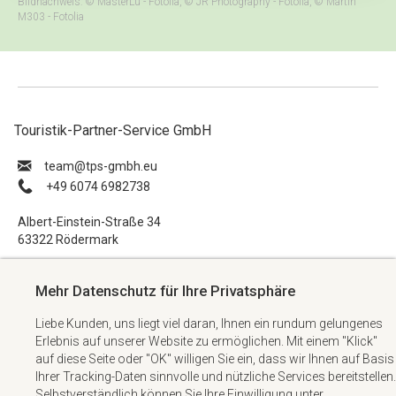
Bildnachweis: © MasterLu - Fotolia, © JR Photography - Fotolia, © Martin
M303 - Fotolia
Touristik-Partner-Service GmbH
ue.hbmg-spt@maet
+49 6074 6982738
Albert-Einstein-Straße 34
63322 Rödermark
Impressum
Mehr Datenschutz für Ihre Privatsphäre
Datenschutzerklärung
Liebe Kunden, uns liegt viel daran, Ihnen ein rundum gelungenes
AGB
Erlebnis auf unserer Website zu ermöglichen. Mit einem "Klick"
Kontakt
auf diese Seite oder "OK" willigen Sie ein, dass wir Ihnen auf Basis
Ihrer Tracking-Daten sinnvolle und nützliche Services bereitstellen.
Selbstverständlich können Sie Ihre Einwilligung unter