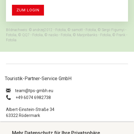
ZUM LOGIN
Bildnachweis: © andrzej2012 - Fotolia, © samott - Fotolia, © Sergii Figurnyi -
Fotolia, © QQ7 - Fotolia, © nasko - Fotolia, © Marjoribanks - Fotolia, © Frank -
Fotolia
Touristik-Partner-Service GmbH
ue.hbmg-spt@maet
+49 6074 6982738
Albert-Einstein-Straße 34
63322 Rödermark
Impressum
Mehr Datenschutz für Ihre Privatsphäre