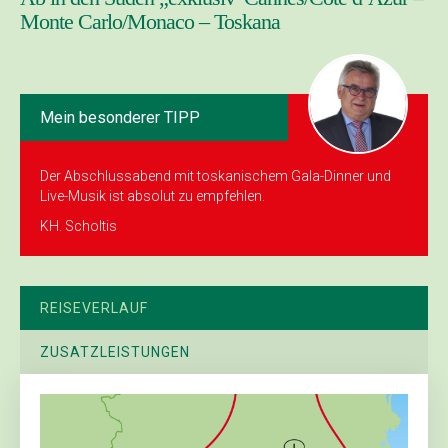
Monte Carlo/Monaco – Toskana
Mein besonderer TIPP
Der Abschlussabend mit toskanischem Gala-Dinner und
Live-Musik ist absolut zu empfehlen.
KH. Scholtis
REISEVERLAUF
ZUSATZLEISTUNGEN