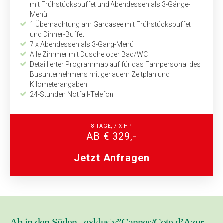
mit Frühstücksbuffet und Abendessen als 3-Gänge-
Menü
1 Übernachtung am Gardasee mit Frühstücksbuffet
und Dinner-Buffet
7 x Abendessen als 3-Gang-Menü
Alle Zimmer mit Dusche oder Bad/WC
Detaillierter Programmablauf für das Fahrpersonal des
Bus­unternehmens mit genauem Zeitplan und
Kilometerangaben
24-Stunden Notfall-Telefon
8 TAGE, 7 X HP
AB € 329,-
Jetzt Anfragen
Ab in den Süden „exklusiv”Cannes/Cote d’Azur –