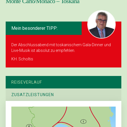
Monte Carlo/Monaco – Toskana
Mein besonderer TIPP:
Der Abschlussabend mit toskanischem Gala-Dinner und
Live-Musik ist absolut zu empfehlen.
KH. Scholtis
REISEVERLAUF
ZUSATZLEISTUNGEN