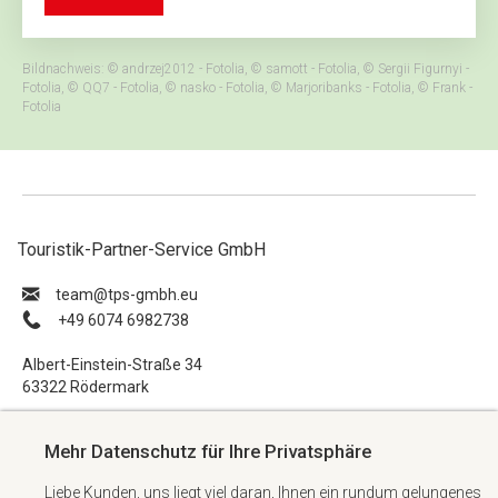
Bildnachweis: © andrzej2012 - Fotolia, © samott - Fotolia, © Sergii Figurnyi -
Fotolia, © QQ7 - Fotolia, © nasko - Fotolia, © Marjoribanks - Fotolia, © Frank -
Fotolia
Touristik-Partner-Service GmbH
ue.hbmg-spt@maet
+49 6074 6982738
Albert-Einstein-Straße 34
63322 Rödermark
Impressum
Mehr Datenschutz für Ihre Privatsphäre
Datenschutzerklärung
Liebe Kunden, uns liegt viel daran, Ihnen ein rundum gelungenes