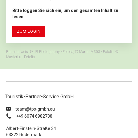
Bitte loggen Sie sich ein, um den gesamten Inhalt zu
lesen.
ZUM LOGIN
Bildnachweis: © JR Photography - Fotolia, © Martin M303 - Fotolia, ©
MasterLu - Fotolia
Touristik-Partner-Service GmbH
ue.hbmg-spt@maet
+49 6074 6982738
Albert-Einstein-Straße 34
63322 Rödermark