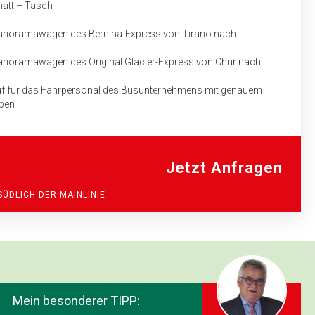
Zermatt – Täsch
 Panoramawagen des Bernina-Express von Tirano nach
Panoramawagen des Original Glacier-Express von Chur nach
auf für das Fahrpersonal des Busunternehmens mit genauem
aben
Jetzt Anfragen
ÜDLICH DER MAINLINIE
Mein besonderer TIPP: