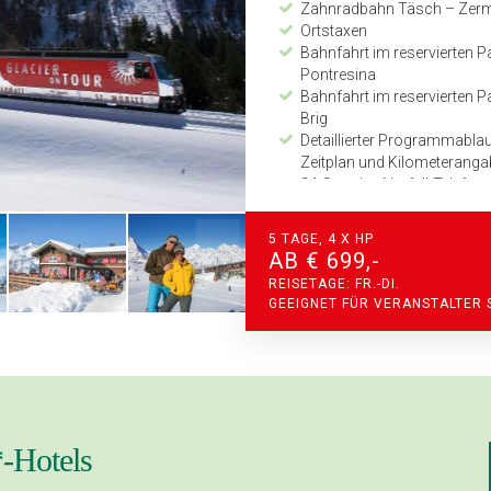
Zahnradbahn Täsch – 
Ortstaxen
Bahnfahrt im reservierten
Pontresina
Bahnfahrt im reservierten 
Brig
Detaillierter Programmabl
Zeitplan und Kilometerang
24-Stunden Notfall-Telefon
5 TAGE, 4 X HP
AB € 699,-
REISETAGE: FR.-DI.
GEEIGNET FÜR VERANSTALTER S
*-Hotels