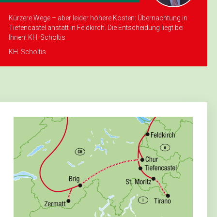
Kürzere Wege – aber leider höhere Kosten: Übernachtung in
Tiefencastel anstatt in Feldkirch. Die Entscheidung liegt bei
Ihnen! KH. Scholtis
KH. Scholtis