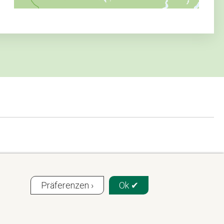
Präferenzen ›
Ok ✔