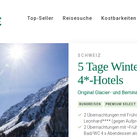
Top-Seller
Reisesuche
Kostbarkeiten
SCHWEIZ
5 Tage Winte
4*-Hotels
Original Glacier- und Berni
RUNDREISEN
PREMIUM SELECT
2 Übernachtungen mit Frühst
Leonhard**** (gegen Aufpre
2 Übernachtungen mit ¬Früh
Bad/WC 4 x Abendessen als 