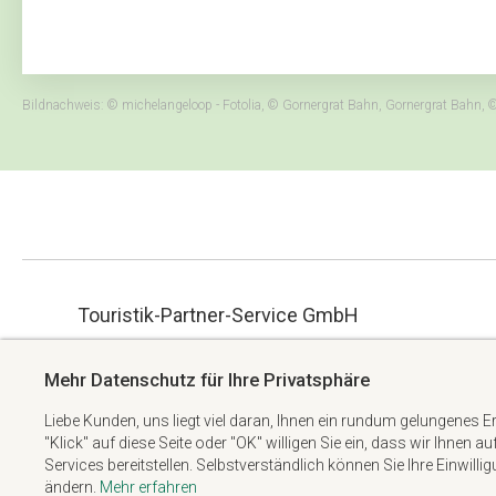
Bildnachweis: © michelangeloop - Fotolia, © Gornergrat Bahn, Gornergrat Bahn, ©
Touristik-Partner-Service GmbH
ue.hbmg-spt@maet
Albert-Einstein-Straße 34
Mehr Datenschutz für Ihre Privatsphäre
+49 6074 6982738
63322 Rödermark
Liebe Kunden, uns liegt viel daran, Ihnen ein rundum gelungenes E
"Klick" auf diese Seite oder "OK" willigen Sie ein, dass wir Ihnen a
Services bereitstellen. Selbstverständlich können Sie Ihre Einwilli
ändern.
Mehr erfahren